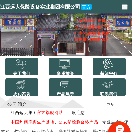
江西远大保险设备实业集团有限公司
官方
关于我们
资质荣誉
新闻中心
成功案例
产品展示
联系我们
公司简介
更多
江西远大集团
官方旗舰网站——
欢迎您！
中国炸药库房生产基地
、
公安部检测合格产品，
专业生产：保
管箱、炸药箱、移动炸药库、爆破器材运输柜、爆炸物品储存柜、