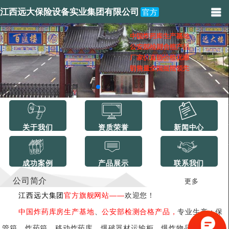
江西远大保险设备实业集团有限公司
官方
关于我们
资质荣誉
新闻中心
成功案例
产品展示
联系我们
公司简介
更多
江西远大集团
官方旗舰网站——
欢迎您！
中国炸药库房生产基地
、
公安部检测合格产品，
专业生产：保
管箱、炸药箱、移动炸药库、爆破器材运输柜、爆炸物品储存柜、