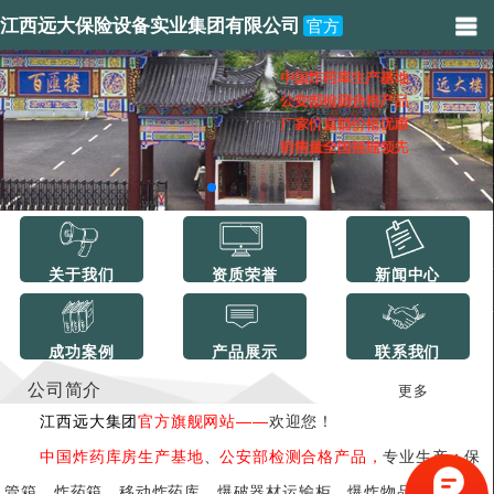
江西远大保险设备实业集团有限公司
官方
关于我们
资质荣誉
新闻中心
成功案例
产品展示
联系我们
公司简介
更多
江西远大集团
官方旗舰网站——
欢迎您！
中国炸药库房生产基地
、
公安部检测合格产品，
专业生产：保
管箱、炸药箱、移动炸药库、爆破器材运输柜、爆炸物品储存柜、