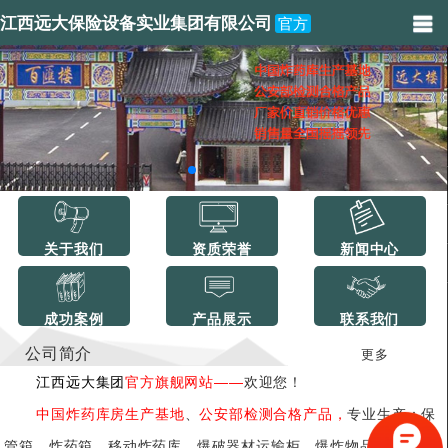
江西远大保险设备实业集团有限公司
官方
关于我们
资质荣誉
新闻中心
成功案例
产品展示
联系我们
公司简介
更多
江西远大集团
官方旗舰网站——
欢迎您！
中国炸药库房生产基地
、
公安部检测合格产品，
专业生产：保
管箱、炸药箱、移动炸药库、爆破器材运输柜、爆炸物品储存柜、