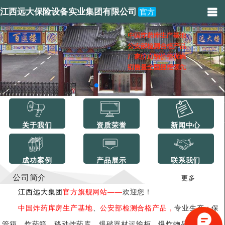
江西远大保险设备实业集团有限公司
官方
关于我们
资质荣誉
新闻中心
成功案例
产品展示
联系我们
公司简介
更多
江西远大集团
官方旗舰网站——
欢迎您！
中国炸药库房生产基地
、
公安部检测合格产品，
专业生产：保
管箱、炸药箱、移动炸药库、爆破器材运输柜、爆炸物品储存柜、