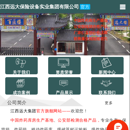
江西远大保险设备实业集团有限公司
官方
关于我们
资质荣誉
新闻中心
成功案例
产品展示
联系我们
公司简介
更多
江西远大集团
官方旗舰网站——
欢迎您！
中国炸药库房生产基地
、
公安部检测合格产品，
专业生产：保
管箱、炸药箱、移动炸药库、爆破器材运输柜、爆炸物品储存柜、