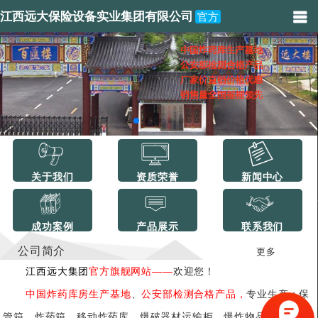
江西远大保险设备实业集团有限公司
官方
关于我们
资质荣誉
新闻中心
成功案例
产品展示
联系我们
公司简介
更多
江西远大集团
官方旗舰网站——
欢迎您！
中国炸药库房生产基地
、
公安部检测合格产品，
专业生产：保
管箱、炸药箱、移动炸药库、爆破器材运输柜、爆炸物品储存柜、