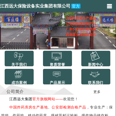
江西远大保险设备实业集团有限公司
官方
关于我们
资质荣誉
新闻中心
成功案例
产品展示
联系我们
公司简介
更多
江西远大集团
官方旗舰网站——
欢迎您！
中国炸药库房生产基地
、
公安部检测合格产品，
专业生产：保
管箱、炸药箱、移动炸药库、爆破器材运输柜、爆炸物品储存柜、