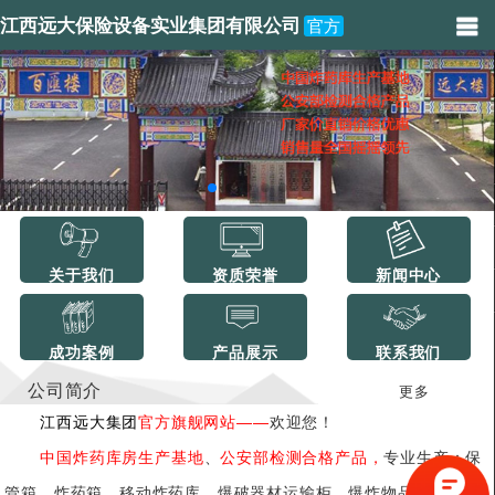
江西远大保险设备实业集团有限公司
官方
关于我们
资质荣誉
新闻中心
成功案例
产品展示
联系我们
公司简介
更多
江西远大集团
官方旗舰网站——
欢迎您！
中国炸药库房生产基地
、
公安部检测合格产品，
专业生产：保
管箱、炸药箱、移动炸药库、爆破器材运输柜、爆炸物品储存柜、